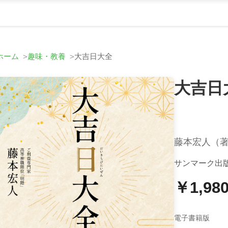
ホーム
趣味・教養
大吉日大全
大吉日
藤本宏人（
サンマーク出
￥1,98
電子書籍版