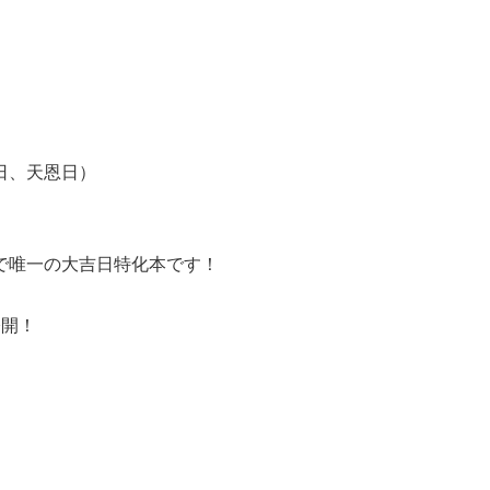
日、天恩日）
で唯一の大吉日特化本です！
公開！