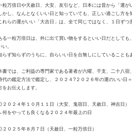
一粒万倍日や天赦日、大安、友引など、日本には昔から「運が
しかし、なんとなくいい日と知っていても、正しい過ごし方を
これらの運がいい「大吉日」は、全て同じではなく、１日ずつ
ある一粒万倍日は、外に出て買い物をするといい日だとしても
いい。
知らず知らずのうちに、自らいい日を台無しにしていることも
本書では、ご利益の専門家である著者が六曜、干支、二十八宿
時代の鑑定方法で鑑定し、２０２４?２０２６年の運のいい日
方をお伝えします。
◎２０２４年１０月１１日（大安、鬼宿日、天赦日、神吉日）
→何をやっても良くなる２０２４年最上の日
◎２０２５年８月７日（天赦日、一粒万倍日）