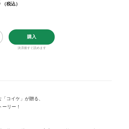
6
（税込）
購入
決済後すぐ読めます
な「コイケ」が贈る、
トーリー！
」