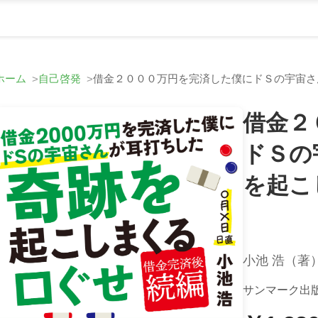
ホーム
自己啓発
借金２０００万円を完済した僕にドＳの宇宙さ
借金２
ドＳの
を起こ
小池 浩（著
サンマーク出