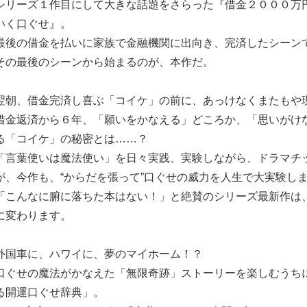
シリーズ１作目にして大きな話題をさらった『借金２０００万
いく口ぐせ』。
最後の借金を払いに家族で金融機関に出向き、完済したシーン
その最後のシーンから始まるのが、本作だ。
翌朝、借金完済し喜ぶ「コイケ」の前に、あっけなくまたもや
借金返済から６年、「願いをかなえる」どころか、「思いがけ
る「コイケ」の秘密とは……？
「言葉使いは魔法使い」を日々実践、実験しながら、ドラマチ
が、今作も、“からだを張って”口ぐせの威力を人生で大実験し
「こんなに腑に落ちた本はない！」と絶賛のシリーズ最新作は
に変わります。
外国車に、ハワイに、夢のマイホーム！？
口ぐせの魔法がかなえた「無限奇跡」ストーリーを楽しむうち
る開運口ぐせ辞典」。